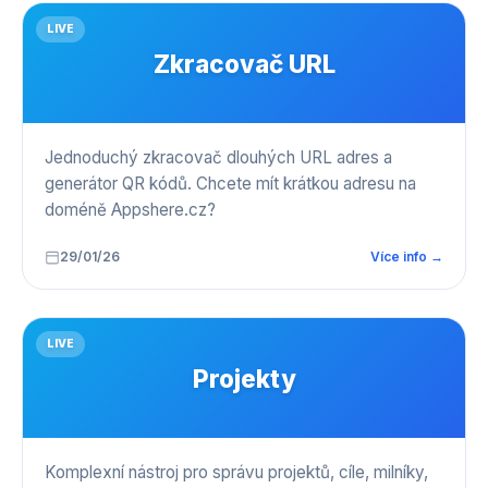
LIVE
Zkracovač URL
Jednoduchý zkracovač dlouhých URL adres a
generátor QR kódů. Chcete mít krátkou adresu na
doméně Appshere.cz?
29/01/26
Více info →
LIVE
Projekty
Komplexní nástroj pro správu projektů, cíle, milníky,